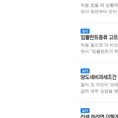
처음 켰을 때 당황
보다 초반부터 손이
일반
임플란트종류 고르
처음 들으면 다 비
와서 “임플란트가 
일반
양도세비과세조건 확
얼마 전 지인이 오
급히 세무 상담을 
일반
라섹 하려면 이렇