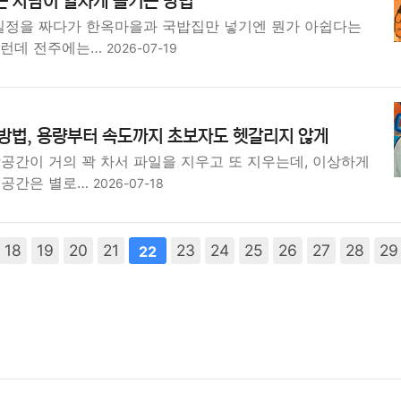
는 사람이 알차게 즐기는 방법
 일정을 짜다가 한옥마을과 국밥집만 넣기엔 뭔가 아쉽다는
그런데 전주에는…
2026-07-19
 방법, 용량부터 속도까지 초보자도 헷갈리지 않게
공간이 거의 꽉 차서 파일을 지우고 또 지우는데, 이상하게
 공간은 별로…
2026-07-18
다음
18
맨끝
19
20
21
23
24
25
26
27
28
29
22