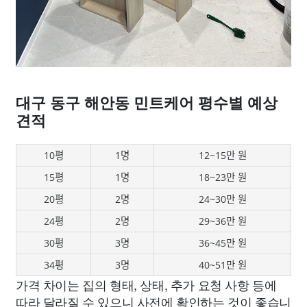
대구 동구 해안동 민트케어 평수별 예상
견적
10평
1명
12~15만 원
15평
1명
18~23만 원
20평
2명
24~30만 원
24평
2명
29~36만 원
30평
3명
36~45만 원
34평
3명
40~51만 원
가격 차이는 집의 형태, 상태, 추가 요청 사항 등에
따라 달라질 수 있으니 사전에 확인하는 것이 좋습니