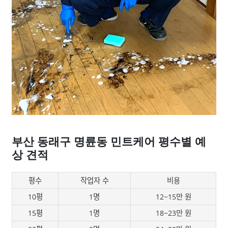
부산 동래구 명륜동 민트케어 평수별 예
상 견적
평수
작업자 수
비용
10평
1명
12~15만 원
15평
1명
18~23만 원