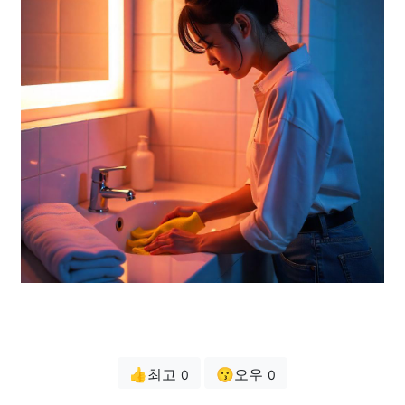
👍최고
😗오우
0
0