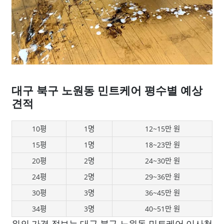
대구 북구 노원동 민트케어 평수별 예상
견적
10평
1명
12~15만 원
15평
1명
18~23만 원
20평
2명
24~30만 원
24평
2명
29~36만 원
30평
3명
36~45만 원
34평
3명
40~51만 원
위의 가격 정보는 대구 북구 노원동 민트케어 이사청