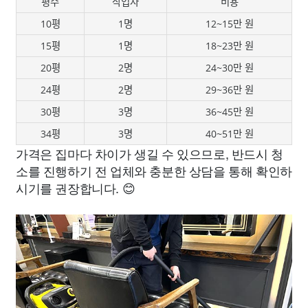
평수
작업자
비용
10평
1명
12~15만 원
15평
1명
18~23만 원
20평
2명
24~30만 원
24평
2명
29~36만 원
30평
3명
36~45만 원
34평
3명
40~51만 원
가격은 집마다 차이가 생길 수 있으므로, 반드시 청
소를 진행하기 전 업체와 충분한 상담을 통해 확인하
시기를 권장합니다. 😊